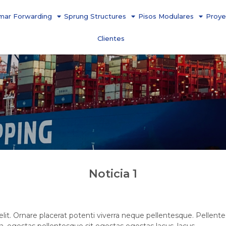
mar Forwarding
Sprung Structures
Pisos Modulares
Proye
Clientes
Noticia 1
lit. Ornare placerat potenti viverra neque pellentesque. Pellente
ra, egestas pellentesque sit egestas egestas lacus, lacus.