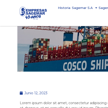
Historia
Sagemar S.A
Sage
Junio 12, 2023
Lorem ipsum dolor sit amet, consectetur adipiscing e
et, rhoncus, et mi convallis dui arcu id ipsum. Pharet