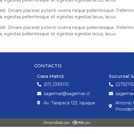
lit. Ornare placerat potenti viverra neque pellentesque. Pellente
ra, egestas pellentesque sit egestas egestas lacus, lacus.
lit. Ornare placerat potenti viverra neque pellentesque. Pellente
ra, egestas pellentesque sit egestas egestas lacus, lacus.
CONTACTO
CONTACTO
Casa Matriz
Sucursal S
(57) 2393110
2275279
sagemar@sagemar.cl
sagemar
Av. Tarapacá 123, Iquique
Antonio B
Providen